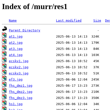
Index of /murr/res1
Name
Last modified
Size
De
Parent Directory
at1.jpg
at2.jpg
at3.jpg
at4.jpg
ecskv1.jpg
ecskv2.jpg
ecskv3.jpg
ef3.jpg
fhs_dmz1.jpg
fhs_dmz2.jpg
fhs_dmz3.jpg
hs1.jpg