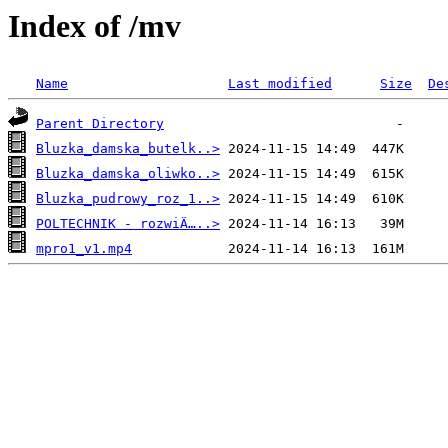
Index of /mv
Name
Last modified
Size
De
Parent Directory
Bluzka_damska_butelk..>
Bluzka_damska_oliwko..>
Bluzka_pudrowy_roz_1..>
POLTECHNIK - rozwiÄ…..>
mpro1_v1.mp4