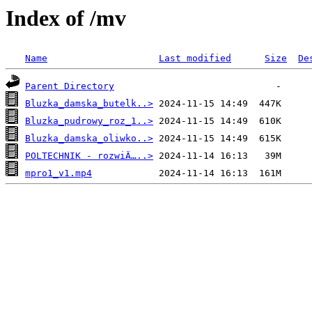
Index of /mv
Name
Last modified
Size
De
Parent Directory
Bluzka_damska_butelk..>
Bluzka_pudrowy_roz_1..>
Bluzka_damska_oliwko..>
POLTECHNIK - rozwiÄ…..>
mpro1_v1.mp4